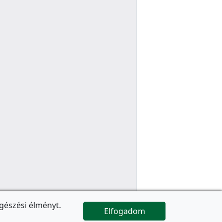
gészési élményt.
Elfogadom

Az oldal folytatódik