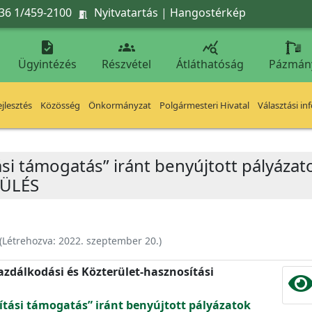
36 1/459-2100
Nyitvatartás
|
Hangostérkép




Ügyintézés
Részvétel
Átláthatóság
Pázmán
jlesztés
Közösség
Önkormányzat
Polgármesteri Hivatal
Választási in
ítási támogatás” iránt benyújtott pályá
 ÜLÉS
(Létrehozva:
2022. szeptember 20.
)
zdálkodási és Közterület-hasznosítási
jítási támogatás” iránt benyújtott pályázatok