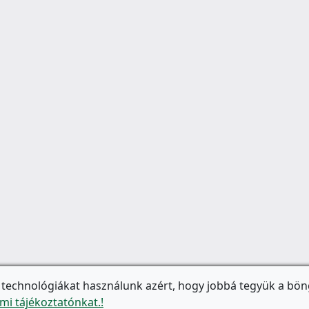
 technológiákat használunk azért, hogy jobbá tegyük a bön
mi tájékoztatónkat.!