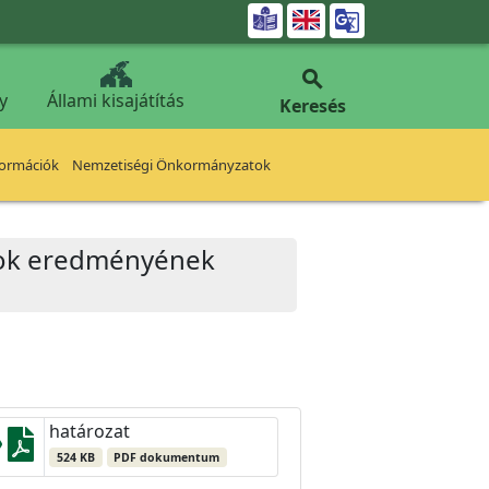


y
Állami kisajátítás
Keresés
formációk
Nemzetiségi Önkormányzatok
zatok eredményének
határozat
524 KB
PDF dokumentum