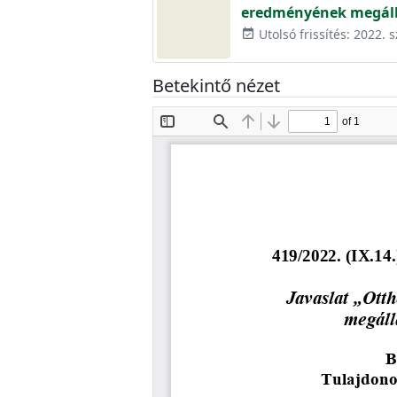
eredményének megálla
Utolsó frissítés: 2022.
event_available
Betekintő nézet