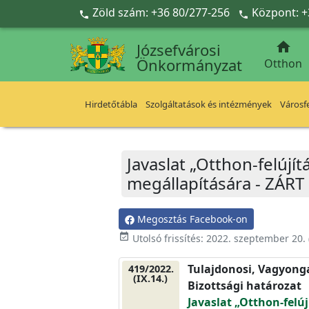
Ugrás a fő tartalomra
Zöld szám: +36 80/277-256
Központ: +



Józsefvárosi
Önkormányzat
Otthon
Hirdetőtábla
Szolgáltatások és intézmények
Városfe
Javaslat „Otthon-felúj
megállapítására - ZÁRT
Megosztás Facebook-on
event_available
Utolsó frissítés:
2022. szeptember 20.
Tulajdonosi, Vagyonga
419/2022.
(IX.14.)
Bizottsági határozat
Javaslat „Otthon-felú