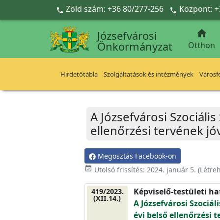
Ugrás a fő tartalomra
Zöld szám: +36 80/277-256
Központ: +



Józsefvárosi
Önkormányzat
Otthon
Hirdetőtábla
Szolgáltatások és intézmények
Városfe
A Józsefvárosi Szociáli
ellenőrzési tervének j
Megosztás Facebook-on
event_available
Utolsó frissítés:
2024. január 5.
(Létre
Képviselő-testületi h
419/2023.
(XII.14.)
A Józsefvárosi Szociál
évi belső ellenőrzési