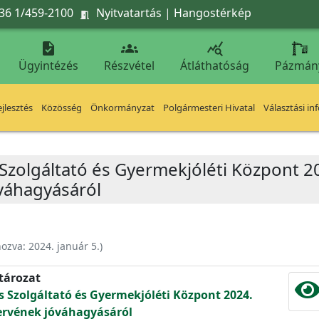
36 1/459-2100
Nyitvatartás
|
Hangostérkép




Ügyintézés
Részvétel
Átláthatóság
Pázmán
jlesztés
Közösség
Önkormányzat
Polgármesteri Hivatal
Választási in
s Szolgáltató és Gyermekjóléti Központ 2
óváhagyásáról
hozva:
2024. január 5.
)
atározat
is Szolgáltató és Gyermekjóléti Központ 2024.
 tervének jóváhagyásáról