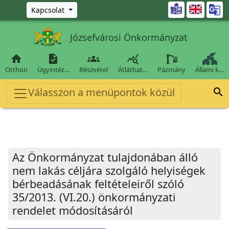
Ugrás a fő tartalomra

Kapcsolat
Józsefvárosi Önkormányzat




Otthon
Ügyintéz…
Részvétel
Átláthat…
Pázmány
Állami k…
Válasszon a menüpontok közül

Az Önkormányzat tulajdonában álló
nem lakás céljára szolgáló helyiségek
bérbeadásának feltételeiről szóló
35/2013. (VI.20.) önkormányzati
rendelet módosításáról