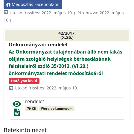
Megosztás Facebook-on
event_available
Utolsó frissítés:
2022. május 10.
(Létrehozva:
2022. május
10.
)
42/2017.
(X.26.)
Önkormányzati rendelet
Az Önkormányzat tulajdonában álló nem lakás
céljára szolgáló helyiségek bérbeadásának
feltételeiről szóló 35/2013. (VI.20.)
önkormányzati rendelet módosításáról
Hatályon kívül
Utolsó frissítés: 2022. május 10.
event_available
rendelet
79 KB
Word dokumentum
Betekintő nézet