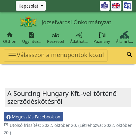
Ugrás a fő tartalomra

Kapcsolat
Józsefvárosi Önkormányzat




Otthon
Ügyintéz…
Részvétel
Átláthat…
Pázmány
Állami k…
Válasszon a menüpontok közül

A Sourcing Hungary Kft.-vel történő
szerződéskötésről
Megosztás Facebook-on
event_available
Utolsó frissítés:
2022. október 20.
(Létrehozva:
2022. október
20.
)