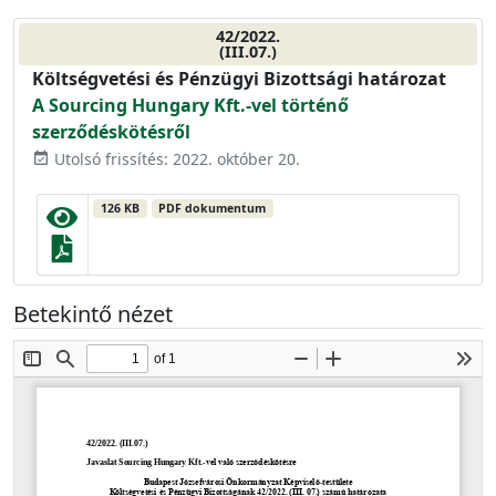
42/2022.
(III.07.)
Költségvetési és Pénzügyi Bizottsági határozat
A Sourcing Hungary Kft.-vel történő
szerződéskötésről
Utolsó frissítés: 2022. október 20.
event_available
126 KB
PDF dokumentum
Betekintő nézet