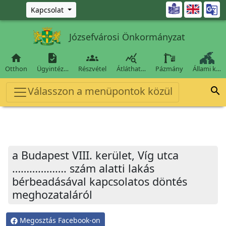
Ugrás a fő tartalomra

Kapcsolat
Józsefvárosi Önkormányzat




Otthon
Ügyintéz…
Részvétel
Átláthat…
Pázmány
Állami k…
Válasszon a menüpontok közül

a Budapest VIII. kerület, Víg utca
………………. szám alatti lakás
bérbeadásával kapcsolatos döntés
meghozataláról
Megosztás Facebook-on