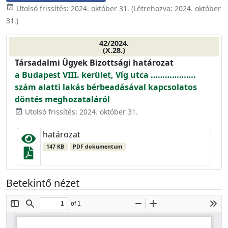
event_available
Utolsó frissítés:
2024. október 31.
(Létrehozva:
2024. október
31.
)
42/2024.
(X.28.)
Társadalmi Ügyek Bizottsági határozat
a Budapest VIII. kerület, Víg utca ……………….
szám alatti lakás bérbeadásával kapcsolatos
döntés meghozataláról
Utolsó frissítés: 2024. október 31.
event_available
határozat
147 KB
PDF dokumentum
Betekintő nézet