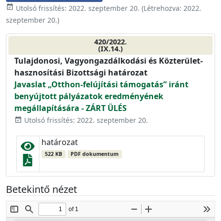
event_available
Utolsó frissítés:
2022. szeptember 20.
(Létrehozva:
2022.
szeptember 20.
)
420/2022.
(IX.14.)
Tulajdonosi, Vagyongazdálkodási és Közterület-
hasznosítási Bizottsági határozat
Javaslat „Otthon-felújítási támogatás” iránt
benyújtott pályázatok eredményének
megállapítására - ZÁRT ÜLÉS
Utolsó frissítés: 2022. szeptember 20.
event_available
határozat
522 KB
PDF dokumentum
Betekintő nézet