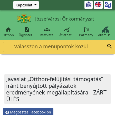
Ugrás a fő tartalomra

Kapcsolat
Józsefvárosi Önkormányzat




Otthon
Ügyintéz…
Részvétel
Átláthat…
Pázmány
Állami k…
Válasszon a menüpontok közül

Javaslat „Otthon-felújítási támogatás”
iránt benyújtott pályázatok
eredményének megállapítására - ZÁRT
ÜLÉS
Megosztás Facebook-on