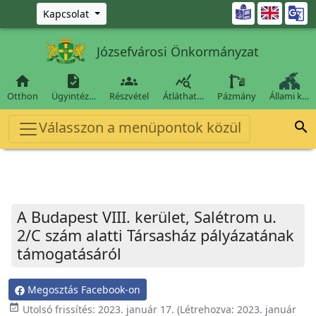
Ugrás a fő tartalomra

Kapcsolat
Józsefvárosi Önkormányzat




Otthon
Ügyintéz…
Részvétel
Átláthat…
Pázmány
Állami k…
Válasszon a menüpontok közül

A Budapest VIII. kerület, Salétrom u.
2/C szám alatti Társasház pályázatának
támogatásáról
Megosztás Facebook-on
event_available
Utolsó frissítés:
2023. január 17.
(Létrehozva:
2023. január