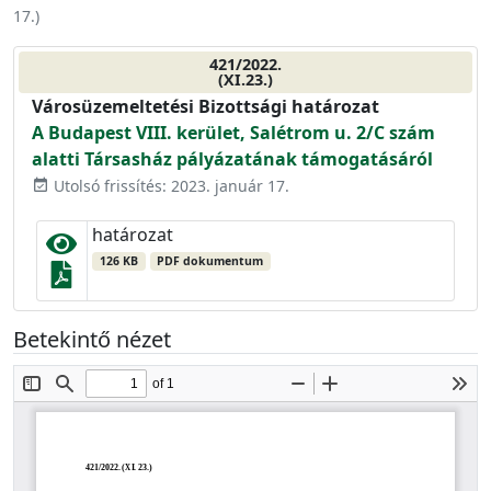
17.
)
421/2022.
(XI.23.)
Városüzemeltetési Bizottsági határozat
A Budapest VIII. kerület, Salétrom u. 2/C szám
alatti Társasház pályázatának támogatásáról
Utolsó frissítés: 2023. január 17.
event_available
határozat
126 KB
PDF dokumentum
Betekintő nézet