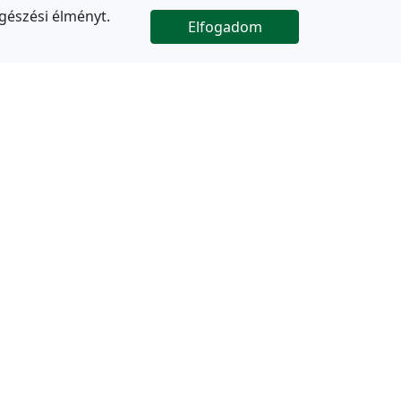
gészési élményt.
Elfogadom

Az oldal folytatódik