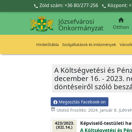
Ugrás a fő tartalomra
Zöld szám: +36 80/277-256
Központ: +



Józsefvárosi
Önkormányzat
Otthon
Hirdetőtábla
Szolgáltatások és intézmények
Városfe
A Költségvetési és Pénz
december 16. - 2023. n
döntéseiről szóló besz
Megosztás Facebook-on
event_available
Utolsó frissítés:
2024. január 8.
(Létre
Képviselő-testületi h
423/2023.
(XII.14.)
A Költségvetési és Pé