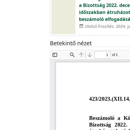
a Bizottság 2022. dece
időszakban átruházot
beszámoló elfogadásá
Utolsó frissítés: 2024. j
event_available
Betekintő nézet