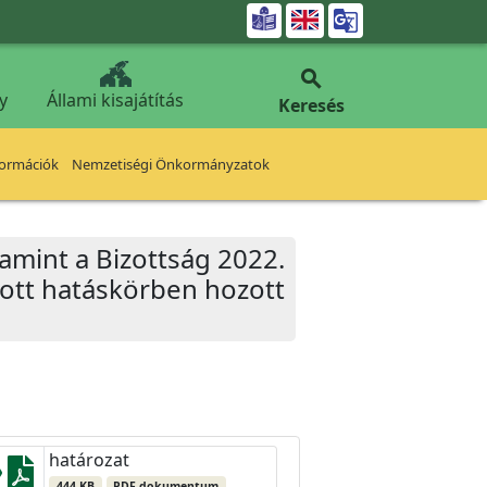


y
Állami kisajátítás
Keresés
formációk
Nemzetiségi Önkormányzatok
lamint a Bizottság 2022.
zott hatáskörben hozott
határozat
444 KB
PDF dokumentum