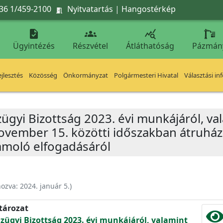
36 1/459-2100
Nyitvatartás
|
Hangostérkép




Ügyintézés
Részvétel
Átláthatóság
Pázmán
jlesztés
Közösség
Önkormányzat
Polgármesteri Hivatal
Választási in
ügyi Bizottság 2023. évi munkájáról, va
ovember 15. közötti időszakban átruhá
ámoló elfogadásáról
hozva:
2024. január 5.
)
atározat
nzügyi Bizottság 2023. évi munkájáról, valamint