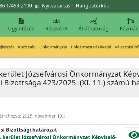
36 1/459-2100
Nyitvatartás
|
Hangostérkép




Ügyintézés
Részvétel
Átláthatóság
Pázmán
jlesztés
Közösség
Önkormányzat
Polgármesteri Hivatal
Választási in
 kerület Józsefvárosi Önkormányzat Képv
 Bizottsága 423/2025. (XI. 11.) számú h
étrehozva:
2025. november 19.
)
si Bizottsági határozat
. kerület Józsefvárosi Önkormányzat Képviselő-