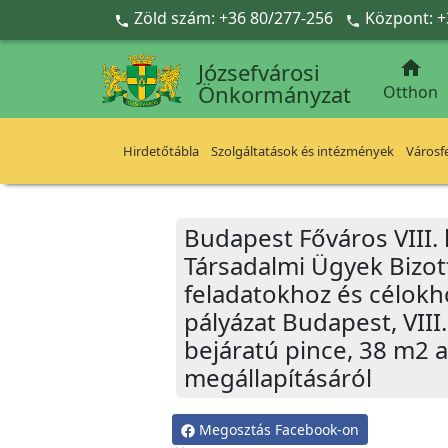
Ugrás a fő tartalomra
Zöld szám: +36 80/277-256
Központ: +



Józsefvárosi
Önkormányzat
Otthon
Hirdetőtábla
Szolgáltatások és intézmények
Városfe
Budapest Főváros VIII.
Társadalmi Ügyek Bizot
feladatokhoz és célokh
pályázat Budapest, VIII.
bejáratú pince, 38 m2 
megállapításáról
Megosztás Facebook-on