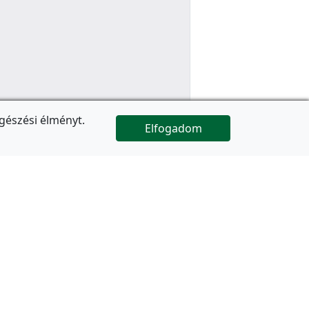
gészési élményt.
Elfogadom

Az oldal folytatódik