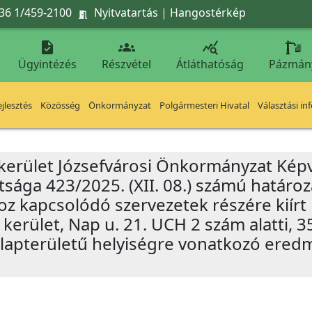
36 1/459-2100
Nyitvatartás
|
Hangostérkép




Ügyintézés
Részvétel
Átláthatóság
Pázmán
jlesztés
Közösség
Önkormányzat
Polgármesteri Hivatal
Választási in
 kerület Józsefvárosi Önkormányzat Képv
tsága 423/2025. (XII. 08.) számú határo
oz kapcsolódó szervezetek részére kiírt
 kerület, Nap u. 21. UCH 2 szám alatti, 3
alapterületű helyiségre vonatkozó ere