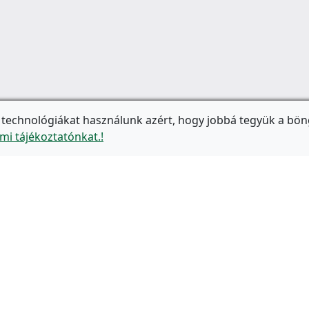
 technológiákat használunk azért, hogy jobbá tegyük a bön
mi tájékoztatónkat.!