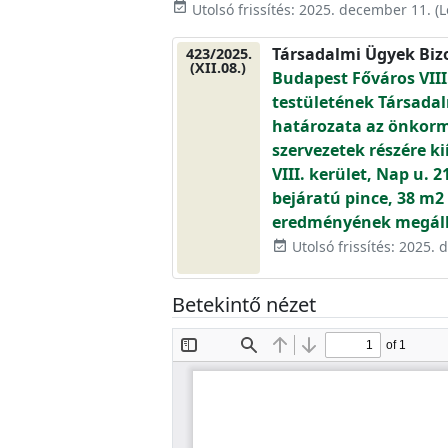
event_available
Utolsó frissítés:
2025. december 11.
(L
Társadalmi Ügyek Biz
423/2025.
(XII.08.)
Budapest Főváros VIII
testületének Társadal
határozata az önkorm
szervezetek részére k
VIII. kerület, Nap u. 2
bejáratú pince, 38 m2
eredményének megáll
Utolsó frissítés: 2025.
event_available
Betekintő nézet