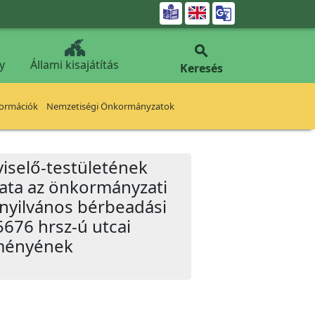


y
Állami kisajátítás
Keresés
formációk
Nemzetiségi Önkormányzatok
iselő-testületének
zata az önkormányzati
 nyilvános bérbeadási
5676 hrsz-ú utcai
dményének