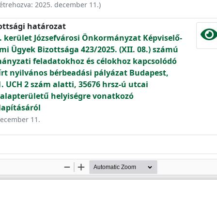
étrehozva:
2025. december 11.
)
ottsági határozat
. kerület Józsefvárosi Önkormányzat Képviselő-
mi Ügyek Bizottsága 423/2025. (XII. 08.) számú
ányzati feladatokhoz és célokhoz kapcsolódó
iírt nyilvános bérbeadási pályázat Budapest,
1. UCH 2 szám alatti, 35676 hrsz-ú utcai
 alapterületű helyiségre vonatkozó
apításáról
 december 11.