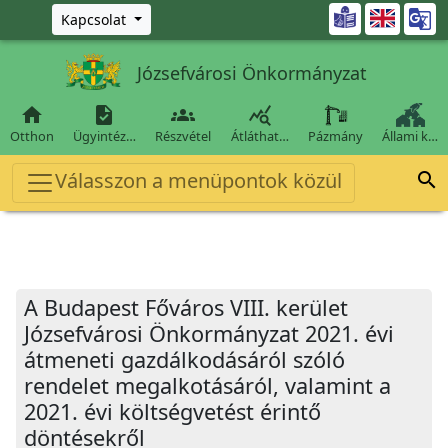
Ugrás a fő tartalomra

Kapcsolat
Józsefvárosi Önkormányzat




Otthon
Ügyintéz…
Részvétel
Átláthat…
Pázmány
Állami k…
Válasszon a menüpontok közül

A Budapest Főváros VIII. kerület
Józsefvárosi Önkormányzat 2021. évi
átmeneti gazdálkodásáról szóló
rendelet megalkotásáról, valamint a
2021. évi költségvetést érintő
döntésekről