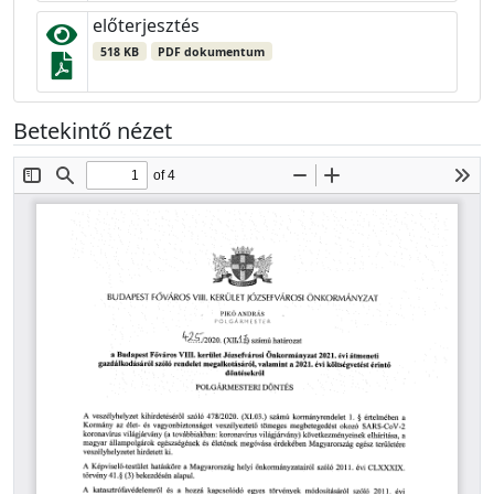
előterjesztés
518 KB
PDF dokumentum
Betekintő nézet