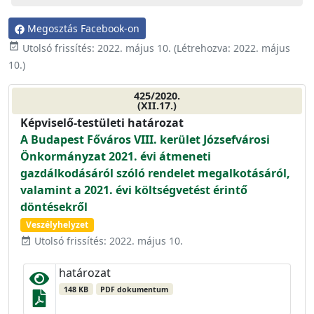
Megosztás Facebook-on
event_available
Utolsó frissítés:
2022. május 10.
(Létrehozva:
2022. május
10.
)
425/2020.
(XII.17.)
Képviselő-testületi határozat
A Budapest Főváros VIII. kerület Józsefvárosi
Önkormányzat 2021. évi átmeneti
gazdálkodásáról szóló rendelet megalkotásáról,
valamint a 2021. évi költségvetést érintő
döntésekről
Veszélyhelyzet
Utolsó frissítés: 2022. május 10.
event_available
határozat
148 KB
PDF dokumentum