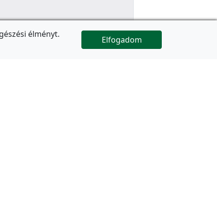
gészési élményt.
Elfogadom

Az oldal folytatódik