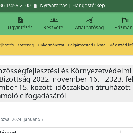
36 1/459-2100
Nyitvatartás
|
Hangostérkép




Ügyintézés
Részvétel
Átláthatóság
Pázmán
jlesztés
Közösség
Önkormányzat
Polgármesteri Hivatal
Választási in
özösségfejlesztési és Környezetvédelmi 
Bizottság 2022. november 16. - 2023. fe
ember 15. közötti időszakban átruházot
ámoló elfogadásáról
hozva:
2024. január 5.
)
atározat