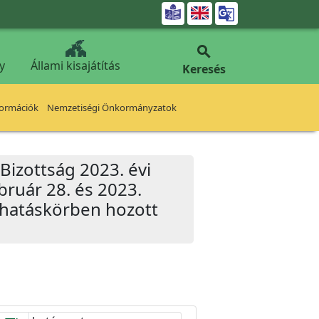


y
Állami kisajátítás
Keresés
formációk
Nemzetiségi Önkormányzatok
Bizottság 2023. évi
bruár 28. és 2023.
t hatáskörben hozott