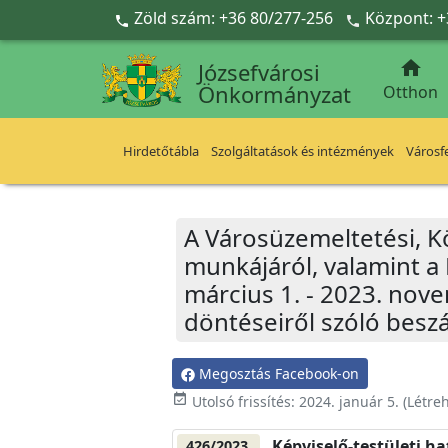
Ugrás a fő tartalomra
Zöld szám: +36 80/277-256
Központ: +



Józsefvárosi
Önkormányzat
Otthon
Hirdetőtábla
Szolgáltatások és intézmények
Városfe
A Városüzemeltetési, K
munkájáról, valamint a 
március 1. - 2023. nov
döntéseiről szóló besz
Megosztás Facebook-on
event_available
Utolsó frissítés:
2024. január 5.
(Létre
Képviselő-testületi h
426/2023.