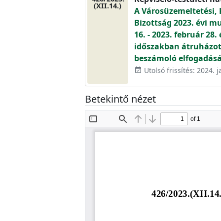
(XII.14.)
A Városüzemeltetési, 
Bizottság 2023. évi m
16. - 2023. február 28.
időszakban átruházot
beszámoló elfogadásá
Utolsó frissítés: 2024. j
event_available
Betekintő nézet