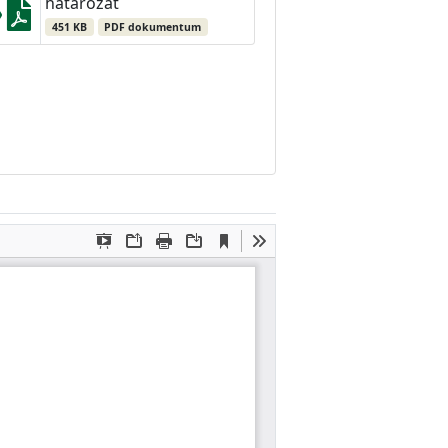
határozat
451 KB
PDF dokumentum