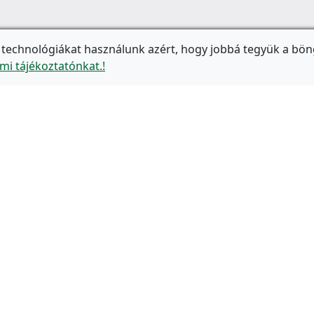
 technológiákat használunk azért, hogy jobbá tegyük a bön
mi tájékoztatónkat.!