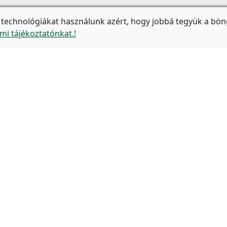
 technológiákat használunk azért, hogy jobbá tegyük a bön
mi tájékoztatónkat.!