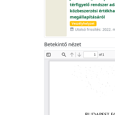
térfigyelő rendszer ad
közbeszerzési értékha
megállapításáról
Veszélyhelyzet
Utolsó frissítés: 2022. 
event_available
Betekintő nézet