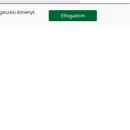
gészési élményt.
Elfogadom

Az oldal folytatódik