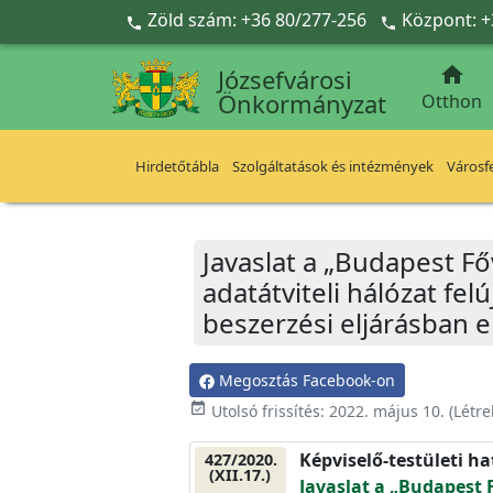
Ugrás a fő tartalomra
Zöld szám: +36 80/277-256
Központ: +



Józsefvárosi
Önkormányzat
Otthon
Hirdetőtábla
Szolgáltatások és intézmények
Városfe
Javaslat a „Budapest Fő
adatátviteli hálózat fe
beszerzési eljárásban 
Megosztás Facebook-on
event_available
Utolsó frissítés:
2022. május 10.
(Létr
Képviselő-testületi h
427/2020.
(XII.17.)
Javaslat a „Budapest 