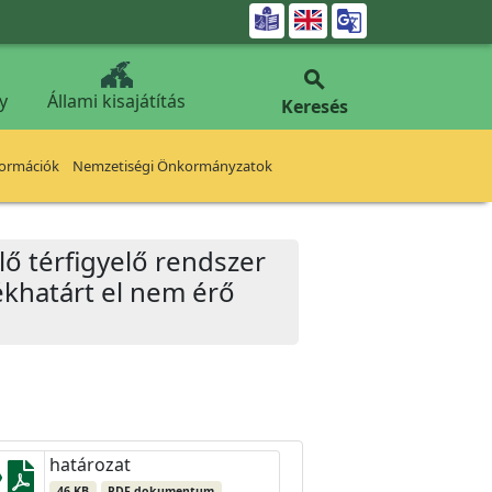


y
Állami kisajátítás
Keresés
formációk
Nemzetiségi Önkormányzatok
lő térfigyelő rendszer
tékhatárt el nem érő
határozat
46 KB
PDF dokumentum