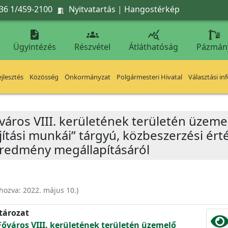
36 1/459-2100
Nyitvatartás
|
Hangostérkép




Ügyintézés
Részvétel
Átláthatóság
Pázmán
jlesztés
Közösség
Önkormányzat
Polgármesteri Hivatal
Választási in
város VIII. kerületének területén üzeme
lújítási munkái” tárgyú, közbeszerzési ér
eredmény megállapításáról
ehozva:
2022. május 10.
)
atározat
Főváros VIII. kerületének területén üzemelő