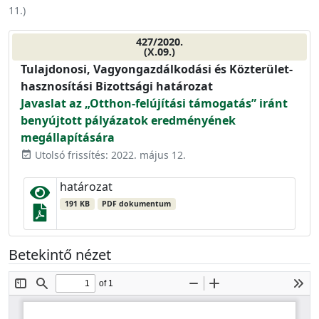
11.
)
427/2020.
(X.09.)
Tulajdonosi, Vagyongazdálkodási és Közterület-
hasznosítási Bizottsági határozat
Javaslat az „Otthon-felújítási támogatás” iránt
benyújtott pályázatok eredményének
megállapítására
Utolsó frissítés: 2022. május 12.
event_available
határozat
191 KB
PDF dokumentum
Betekintő nézet