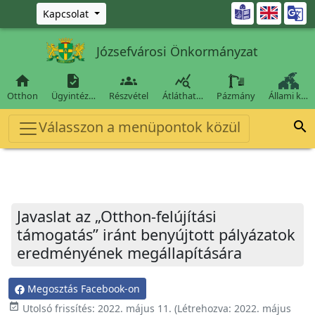
Ugrás a fő tartalomra

Kapcsolat
Józsefvárosi Önkormányzat




Otthon
Ügyintéz…
Részvétel
Átláthat…
Pázmány
Állami k…
Válasszon a menüpontok közül

Javaslat az „Otthon-felújítási
támogatás” iránt benyújtott pályázatok
eredményének megállapítására
Megosztás Facebook-on
event_available
Utolsó frissítés:
2022. május 11.
(Létrehozva:
2022. május