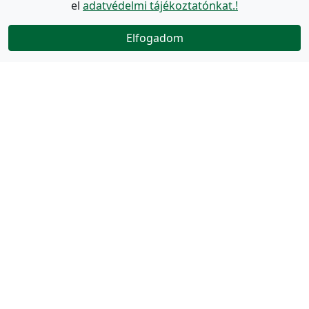
el
adatvédelmi tájékoztatónkat.!
Elfogadom
