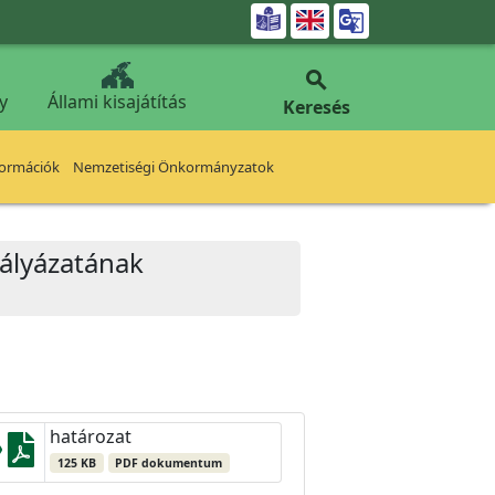


y
Állami kisajátítás
Keresés
formációk
Nemzetiségi Önkormányzatok
pályázatának
határozat
125 KB
PDF dokumentum