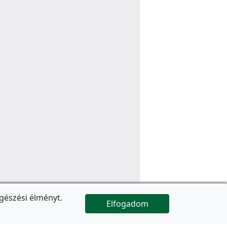
gészési élményt.
Elfogadom

Az oldal folytatódik