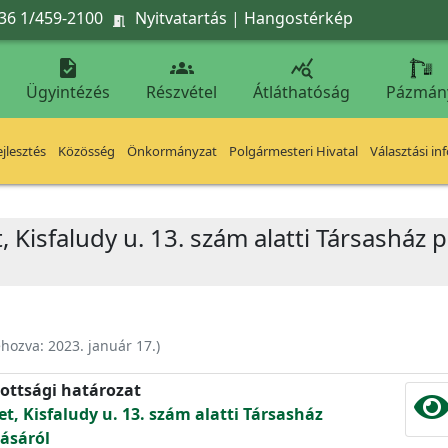
36 1/459-2100
Nyitvatartás
|
Hangostérkép




Ügyintézés
Részvétel
Átláthatóság
Pázmán
jlesztés
Közösség
Önkormányzat
Polgármesteri Hivatal
Választási in
, Kisfaludy u. 13. szám alatti Társasház 
ehozva:
2023. január 17.
)
ottsági határozat
et, Kisfaludy u. 13. szám alatti Társasház
ásáról