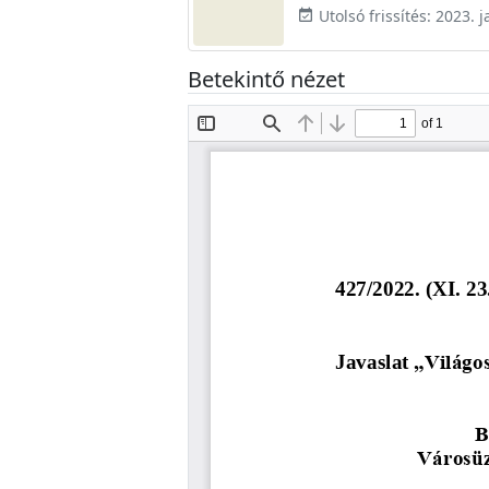
Utolsó frissítés: 2023. 
event_available
Betekintő nézet