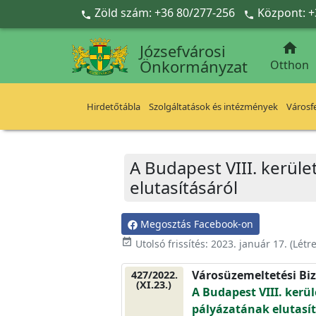
Ugrás a fő tartalomra
Zöld szám: +36 80/277-256
Központ: +



Józsefvárosi
Önkormányzat
Otthon
Hirdetőtábla
Szolgáltatások és intézmények
Városfe
A Budapest VIII. kerület
elutasításáról
Megosztás Facebook-on
event_available
Utolsó frissítés:
2023. január 17.
(Létr
Városüzemeltetési Biz
427/2022.
(XI.23.)
A Budapest VIII. kerül
pályázatának elutasít