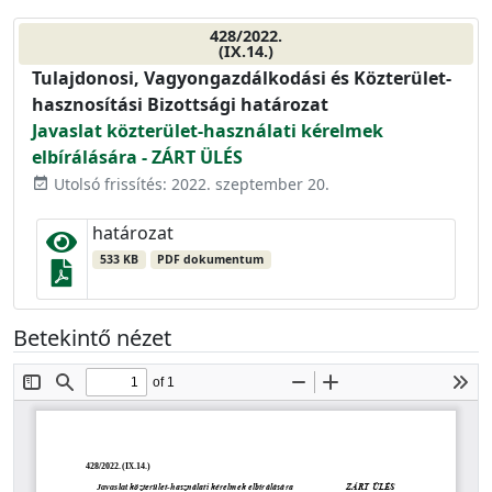
428/2022.
(IX.14.)
Tulajdonosi, Vagyongazdálkodási és Közterület-
hasznosítási Bizottsági határozat
Javaslat közterület-használati kérelmek
elbírálására - ZÁRT ÜLÉS
Utolsó frissítés: 2022. szeptember 20.
event_available
határozat
533 KB
PDF dokumentum
Betekintő nézet