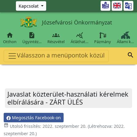
Ugrás a fő tartalomra

Kapcsolat
Józsefvárosi Önkormányzat




Otthon
Ügyintéz…
Részvétel
Átláthat…
Pázmány
Állami k…
Válasszon a menüpontok közül

Javaslat közterület-használati kérelmek
elbírálására - ZÁRT ÜLÉS
Megosztás Facebook-on
event_available
Utolsó frissítés:
2022. szeptember 20.
(Létrehozva:
2022.
szeptember 20.
)