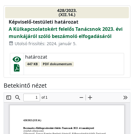
428/2023.
(XII.14.)
Képviselő-testületi határozat
A Külkapcsolatokért felelős Tanácsnok 2023. évi
munkájáról szóló beszámoló elfogadásáról
Utolsó frissítés: 2024. január 5.
event_available
határozat
447 KB
PDF dokumentum
Betekintő nézet