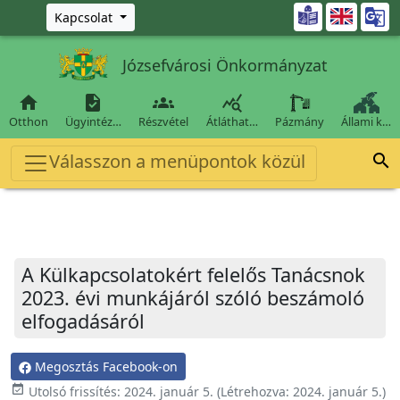
Ugrás a fő tartalomra

Kapcsolat
Józsefvárosi Önkormányzat




Otthon
Ügyintéz…
Részvétel
Átláthat…
Pázmány
Állami k…
Válasszon a menüpontok közül

A Külkapcsolatokért felelős Tanácsnok
2023. évi munkájáról szóló beszámoló
elfogadásáról
Megosztás Facebook-on
event_available
Utolsó frissítés:
2024. január 5.
(Létrehozva:
2024. január 5.
)