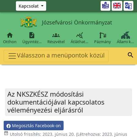
Ugrás a fő tartalomra

Kapcsolat
Józsefvárosi Önkormányzat




Otthon
Ügyintéz…
Részvétel
Átláthat…
Pázmány
Állami k…
Válasszon a menüpontok közül

Az NKSZKÉSZ módosítási
dokumentációjával kapcsolatos
véleményezési eljárásról
Megosztás Facebook-on
event_available
Utolsó frissítés:
2023. június 20.
(Létrehozva:
2023. június