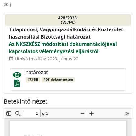
20.
)
428/2023.
(VI.14.)
Tulajdonosi, Vagyongazdálkodási és Közterület-
hasznosítási Bizottsági határozat
Az NKSZKÉSZ módosítási dokumentációjával
kapcsolatos véleményezési eljárásról
Utolsó frissítés: 2023. június 20.
event_available
határozat
173 KB
PDF dokumentum
Betekintő nézet