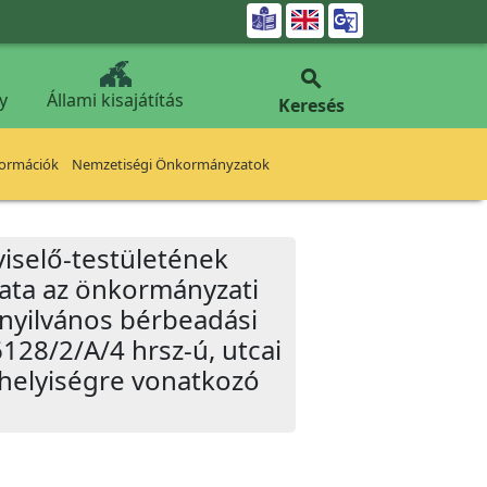


y
Állami kisajátítás
Keresés
formációk
Nemzetiségi Önkormányzatok
iselő-testületének
zata az önkormányzati
 nyilvános bérbeadási
6128/2/A/4 hrsz-ú, utcai
 helyiségre vonatkozó