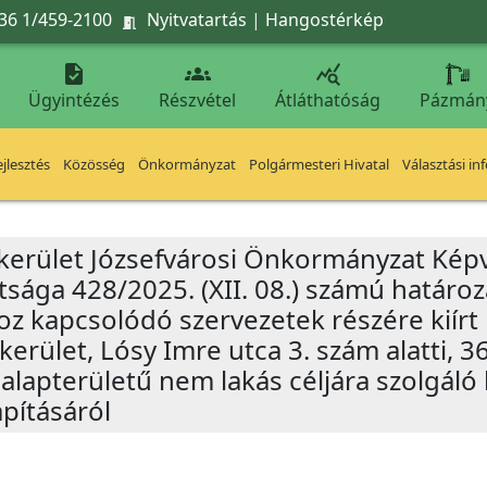
36 1/459-2100
Nyitvatartás
|
Hangostérkép




Ügyintézés
Részvétel
Átláthatóság
Pázmán
jlesztés
Közösség
Önkormányzat
Polgármesteri Hivatal
Választási in
 kerület Józsefvárosi Önkormányzat Képv
tsága 428/2025. (XII. 08.) számú határo
oz kapcsolódó szervezetek részére kiírt
kerület, Lósy Imre utca 3. szám alatti, 3
alapterületű nem lakás céljára szolgáló
pításáról