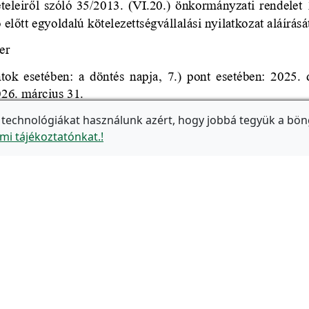
 technológiákat használunk azért, hogy jobbá tegyük a bön
mi tájékoztatónkat.!