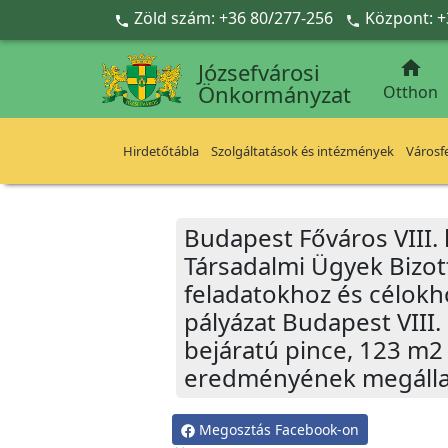
Ugrás a fő tartalomra
Zöld szám: +36 80/277-256
Központ: +



Józsefvárosi
Önkormányzat
Otthon
Hirdetőtábla
Szolgáltatások és intézmények
Városfe
Budapest Főváros VIII.
Társadalmi Ügyek Bizot
feladatokhoz és célokh
pályázat Budapest VIII. 
bejáratú pince, 123 m2 
eredményének megálla
Megosztás Facebook-on