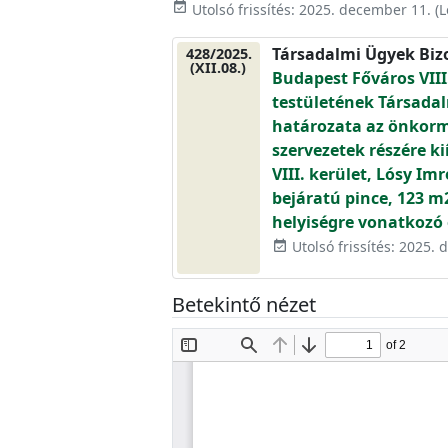
event_available
Utolsó frissítés:
2025. december 11.
(L
Társadalmi Ügyek Biz
428/2025.
(XII.08.)
Budapest Főváros VIII
testületének Társadal
határozata az önkorm
szervezetek részére k
VIII. kerület, Lósy Imr
bejáratú pince, 123 m
helyiségre vonatkozó
Utolsó frissítés: 2025.
event_available
Betekintő nézet