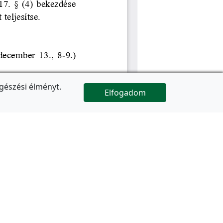
gészési élményt.
Elfogadom

Az oldal folytatódik