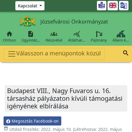
Ugrás a fő tartalomra

Kapcsolat
Józsefvárosi Önkormányzat




Otthon
Ügyintéz…
Részvétel
Átláthat…
Pázmány
Állami k…
Válasszon a menüpontok közül

Budapest VIII., Nagy Fuvaros u. 16.
társasház pályázaton kívüli támogatási
igényének elbírálása
Megosztás Facebook-on
event_available
Utolsó frissítés:
2022. május 10.
(Létrehozva:
2022. május