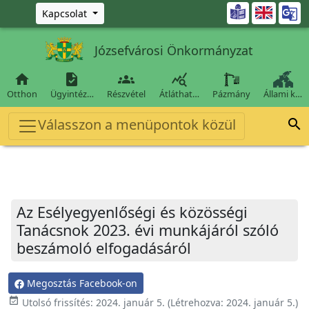
Ugrás a fő tartalomra

Kapcsolat
Józsefvárosi Önkormányzat




Otthon
Ügyintéz…
Részvétel
Átláthat…
Pázmány
Állami k…
Válasszon a menüpontok közül

Az Esélyegyenlőségi és közösségi
Tanácsnok 2023. évi munkájáról szóló
beszámoló elfogadásáról
Megosztás Facebook-on
event_available
Utolsó frissítés:
2024. január 5.
(Létrehozva:
2024. január 5.
)