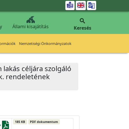


y
Állami kisajátítás
Keresés
formációk
Nemzetiségi Önkormányzatok
lakás céljára szolgáló
önk. rendeletének
185 KB
PDF dokumentum