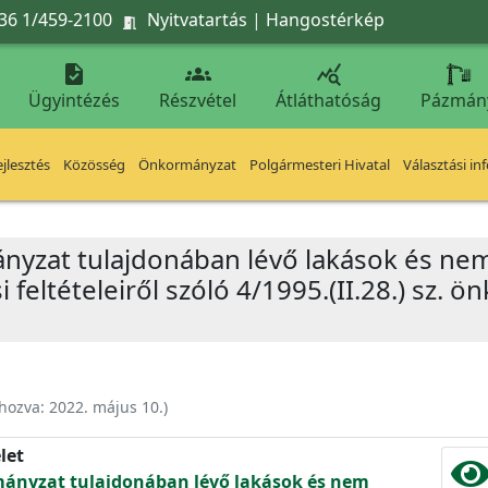
36 1/459-2100
Nyitvatartás
|
Hangostérkép




Ügyintézés
Részvétel
Átláthatóság
Pázmán
jlesztés
Közösség
Önkormányzat
Polgármesteri Hivatal
Választási in
nyzat tulajdonában lévő lakások és nem 
 feltételeiről szóló 4/1995.(II.28.) sz. 
ehozva:
2022. május 10.
)
let
mányzat tulajdonában lévő lakások és nem