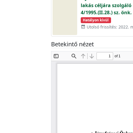
lakás céljára szolgáló 
4/1995.(II.28.) sz. ön
Hatályon kívül
Utolsó frissítés: 2022. 
event_available
Betekintő nézet