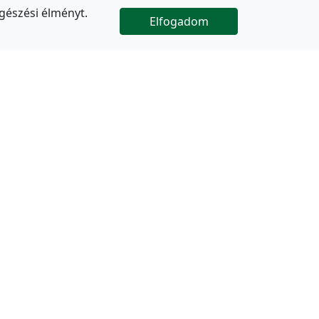
gészési élményt.
Elfogadom

Az oldal folytatódik