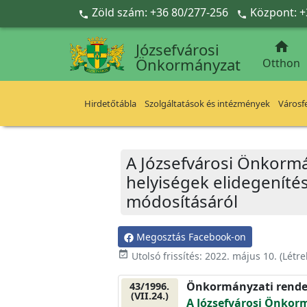
Ugrás a fő tartalomra
Zöld szám: +36 80/277-256
Központ: +



Józsefvárosi
Önkormányzat
Otthon
Hirdetőtábla
Szolgáltatások és intézmények
Városfe
A Józsefvárosi Önkormá
helyiségek elidegenítési
módosításáról
Megosztás Facebook-on
event_available
Utolsó frissítés:
2022. május 10.
(Létr
Önkormányzati rende
43/1996.
(VII.24.)
A Józsefvárosi Önkor