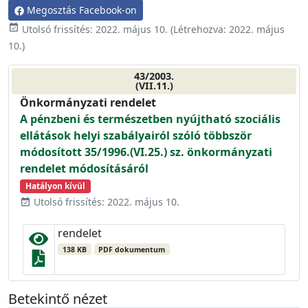
Megosztás Facebook-on
event_available
Utolsó frissítés:
2022. május 10.
(Létrehozva:
2022. május
10.
)
43/2003.
(VII.11.)
Önkormányzati rendelet
A pénzbeni és természetben nyújtható szociális
ellátások helyi szabályairól szóló többször
módosított 35/1996.(VI.25.) sz. önkormányzati
rendelet módosításáról
Hatályon kívül
Utolsó frissítés: 2022. május 10.
event_available
rendelet
138 KB
PDF dokumentum
Betekintő nézet