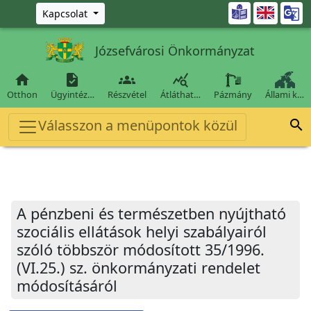
Ugrás a fő tartalomra

Kapcsolat
Józsefvárosi Önkormányzat




Otthon
Ügyintéz…
Részvétel
Átláthat…
Pázmány
Állami k…
Válasszon a menüpontok közül

A pénzbeni és természetben nyújtható
szociális ellátások helyi szabályairól
szóló többször módosított 35/1996.
(VI.25.) sz. önkormányzati rendelet
módosításáról