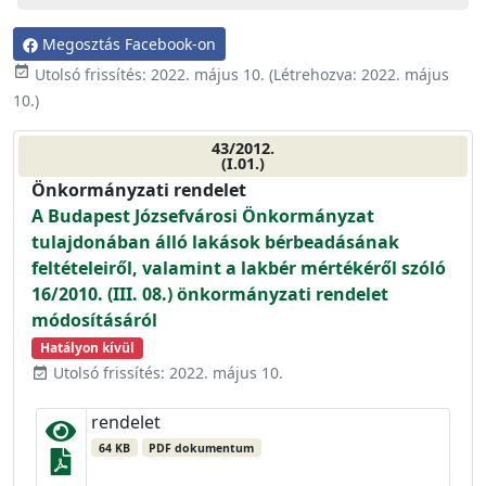
Megosztás Facebook-on
event_available
Utolsó frissítés:
2022. május 10.
(Létrehozva:
2022. május
10.
)
43/2012.
(I.01.)
Önkormányzati rendelet
A Budapest Józsefvárosi Önkormányzat
tulajdonában álló lakások bérbeadásának
feltételeiről, valamint a lakbér mértékéről szóló
16/2010. (III. 08.) önkormányzati rendelet
módosításáról
Hatályon kívül
Utolsó frissítés: 2022. május 10.
event_available
rendelet
64 KB
PDF dokumentum