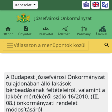
Ugrás a fő tartalomra

Kapcsolat
Józsefvárosi Önkormányzat




Otthon
Ügyintéz…
Részvétel
Átláthat…
Pázmány
Állami k…
Válasszon a menüpontok közül

A Budapest Józsefvárosi Önkormányzat
tulajdonában álló lakások
bérbeadásának feltételeiről, valamint a
lakbér mértékéről szóló 16/2010. (III.
08.) önkormányzati rendelet
módosításáról