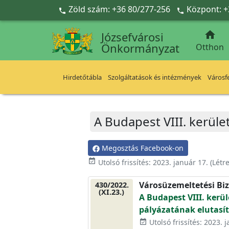
Ugrás a fő tartalomra
Zöld szám: +36 80/277-256
Központ: +



Józsefvárosi
Önkormányzat
Otthon
Hirdetőtábla
Szolgáltatások és intézmények
Városfe
A Budapest VIII. kerület
Megosztás Facebook-on
event_available
Utolsó frissítés:
2023. január 17.
(Létr
Városüzemeltetési Biz
430/2022.
(XI.23.)
A Budapest VIII. kerül
pályázatának elutasít
Utolsó frissítés: 2023. 
event_available