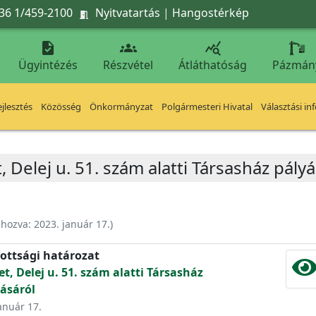
36 1/459-2100
Nyitvatartás
|
Hangostérkép




Ügyintézés
Részvétel
Átláthatóság
Pázmán
jlesztés
Közösség
Önkormányzat
Polgármesteri Hivatal
Választási in
, Delej u. 51. szám alatti Társasház pály
ehozva:
2023. január 17.
)
ottsági határozat
et, Delej u. 51. szám alatti Társasház
ásáról
január 17.