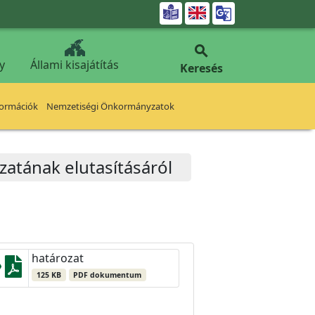


y
Állami kisajátítás
Keresés
formációk
Nemzetiségi Önkormányzatok
ázatának elutasításáról
határozat
125 KB
PDF dokumentum