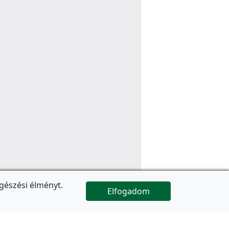
gészési élményt.
Elfogadom

Az oldal folytatódik