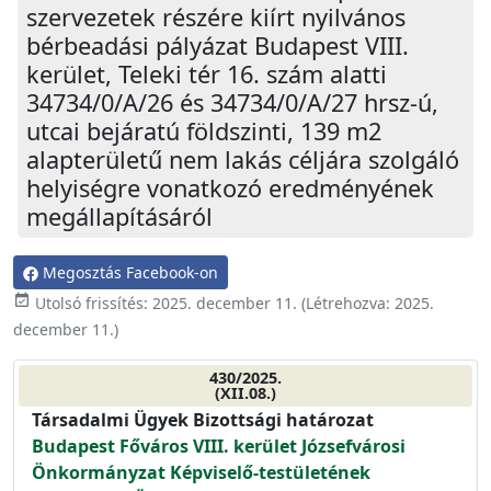
szervezetek részére kiírt nyilvános
bérbeadási pályázat Budapest VIII.
kerület, Teleki tér 16. szám alatti
34734/0/A/26 és 34734/0/A/27 hrsz-ú,
utcai bejáratú földszinti, 139 m2
alapterületű nem lakás céljára szolgáló
helyiségre vonatkozó eredményének
megállapításáról
Megosztás Facebook-on
event_available
Utolsó frissítés:
2025. december 11.
(Létrehozva:
2025.
december 11.
)
430/2025.
(XII.08.)
Társadalmi Ügyek Bizottsági határozat
Budapest Főváros VIII. kerület Józsefvárosi
Önkormányzat Képviselő-testületének