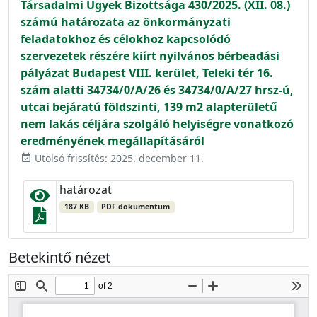
Társadalmi Ügyek Bizottsága 430/2025. (XII. 08.)
számú határozata az önkormányzati
feladatokhoz és célokhoz kapcsolódó
szervezetek részére kiírt nyilvános bérbeadási
pályázat Budapest VIII. kerület, Teleki tér 16.
szám alatti 34734/0/A/26 és 34734/0/A/27 hrsz-ú,
utcai bejáratú földszinti, 139 m2 alapterületű
nem lakás céljára szolgáló helyiségre vonatkozó
eredményének megállapításáról
Utolsó frissítés: 2025. december 11.
event_available
határozat
187 KB
PDF dokumentum
Betekintő nézet