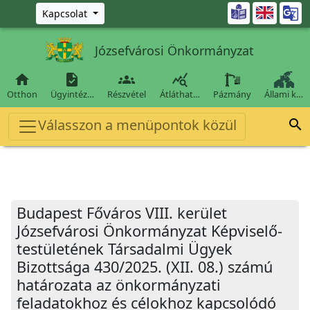
Ugrás a fő tartalomra

Kapcsolat
Józsefvárosi Önkormányzat




Otthon
Ügyintéz…
Részvétel
Átláthat…
Pázmány
Állami k…
Válasszon a menüpontok közül

Budapest Főváros VIII. kerület
Józsefvárosi Önkormányzat Képviselő-
testületének Társadalmi Ügyek
Bizottsága 430/2025. (XII. 08.) számú
határozata az önkormányzati
feladatokhoz és célokhoz kapcsolódó