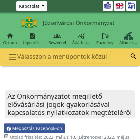
Ugrás a fő tartalomra

Kapcsolat
Józsefvárosi Önkormányzat




Otthon
Ügyintéz…
Részvétel
Átláthat…
Pázmány
Állami k…
Válasszon a menüpontok közül

Az Önkormányzatot megillető
elővásárlási jogok gyakorlásával
kapcsolatos nyilatkozatok megtételéről
Megosztás Facebook-on
event_available
Utolsó frissítés:
2022. május 10.
(Létrehozva:
2022. május