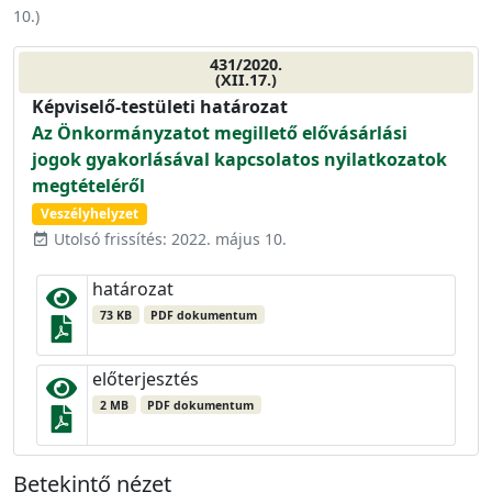
10.
)
431/2020.
(XII.17.)
Képviselő-testületi határozat
Az Önkormányzatot megillető elővásárlási
jogok gyakorlásával kapcsolatos nyilatkozatok
megtételéről
Veszélyhelyzet
Utolsó frissítés: 2022. május 10.
event_available
határozat
73 KB
PDF dokumentum
előterjesztés
2 MB
PDF dokumentum
Betekintő nézet