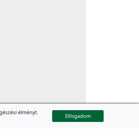
gészési élményt.
Elfogadom

Az oldal folytatódik