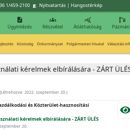
36 1/459-2100
Nyitvatartás
|
Hangostérkép




Ügyintézés
Részvétel
Átláthatóság
Pázmán
jlesztés
Közösség
Önkormányzat
Polgármesteri Hivatal
Választási in
ználati kérelmek elbírálására - ZÁRT ÜLÉ
(Létrehozva:
2022. szeptember 20.
)
zdálkodási és Közterület-hasznosítási
asználati kérelmek elbírálására - ZÁRT ÜLÉS
 szeptember 20.