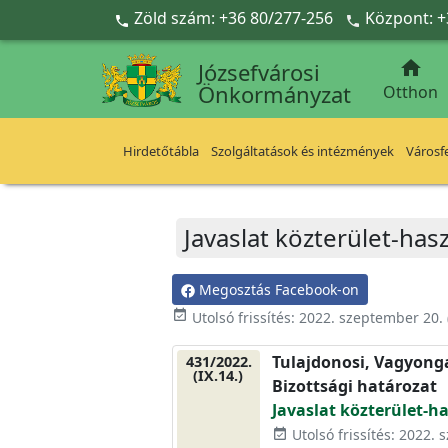
Ugrás a fő tartalomra
Zöld szám: +36 80/277-256
Központ: +



Józsefvárosi
Önkormányzat
Otthon
Hirdetőtábla
Szolgáltatások és intézmények
Városfe
Javaslat közterület-has
Megosztás Facebook-on
event_available
Utolsó frissítés:
2022. szeptember 20.
Tulajdonosi, Vagyonga
431/2022.
(IX.14.)
Bizottsági határozat
Javaslat közterület-h
Utolsó frissítés: 2022.
event_available