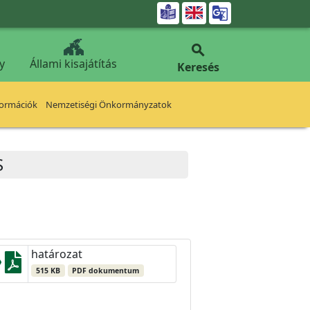


y
Állami kisajátítás
Keresés
formációk
Nemzetiségi Önkormányzatok
S
határozat
515 KB
PDF dokumentum