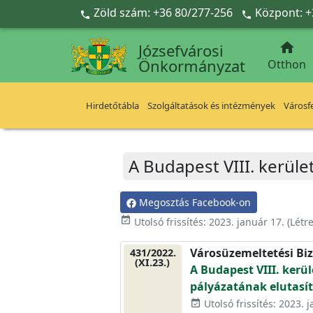
Ugrás a fő tartalomra
Zöld szám: +36 80/277-256
Központ: +



Józsefvárosi
Önkormányzat
Otthon
Hirdetőtábla
Szolgáltatások és intézmények
Városfe
A Budapest VIII. kerület
Megosztás Facebook-on
event_available
Utolsó frissítés:
2023. január 17.
(Létr
Városüzemeltetési Biz
431/2022.
(XI.23.)
A Budapest VIII. kerül
pályázatának elutasít
Utolsó frissítés: 2023. 
event_available