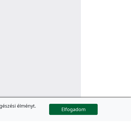
gészési élményt.
Elfogadom

Az oldal folytatódik