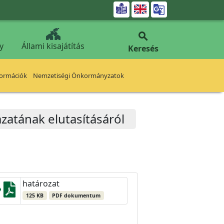


y
Állami kisajátítás
Keresés
formációk
Nemzetiségi Önkormányzatok
ázatának elutasításáról
határozat
125 KB
PDF dokumentum