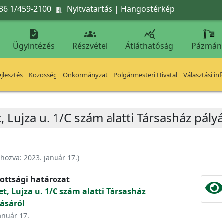
36 1/459-2100
Nyitvatartás
|
Hangostérkép




Ügyintézés
Részvétel
Átláthatóság
Pázmán
jlesztés
Közösség
Önkormányzat
Polgármesteri Hivatal
Választási in
, Lujza u. 1/C szám alatti Társasház pály
ehozva:
2023. január 17.
)
ottsági határozat
et, Lujza u. 1/C szám alatti Társasház
ásáról
január 17.