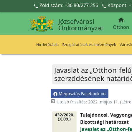
Ugrás a fő tartalomra
Zöld szám: +36 80/277-256
Központ: +



Józsefvárosi
Önkormányzat
Otthon
Hirdetőtábla
Szolgáltatások és intézmények
Városfe
Javaslat az „Otthon-fel
szerződésének határid
Megosztás Facebook-on
event_available
Utolsó frissítés:
2022. május 11.
(Létr
Tulajdonosi, Vagyonga
432/2020.
(X.09.)
Bizottsági határozat
Javaslat az „Otthon-fe