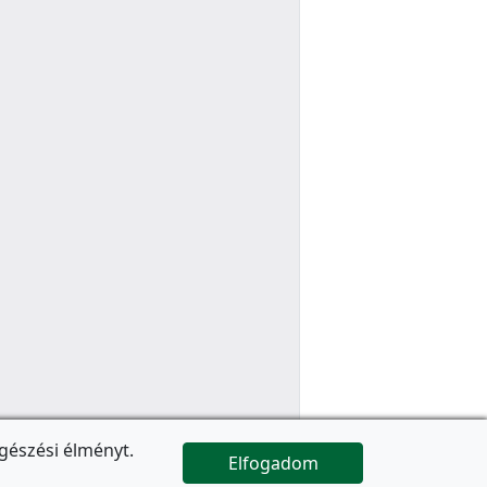
gészési élményt.
Elfogadom

Az oldal folytatódik