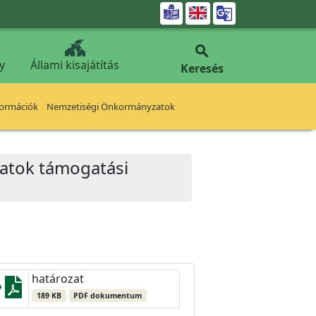


y
Állami kisajátítás
Keresés
formációk
Nemzetiségi Önkormányzatok
ázatok támogatási
határozat
189 KB
PDF dokumentum