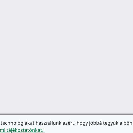
 technológiákat használunk azért, hogy jobbá tegyük a bön
mi tájékoztatónkat.!