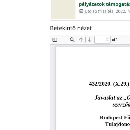
pályázatok támogatás
Utolsó frissítés: 2022. 
event_available
Betekintő nézet