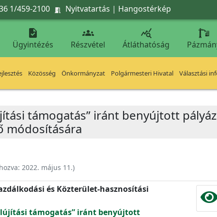
36 1/459-2100
Nyitvatartás
|
Hangostérkép




Ügyintézés
Részvétel
Átláthatóság
Pázmán
jlesztés
Közösség
Önkormányzat
Polgármesteri Hivatal
Választási in
újítási támogatás” iránt benyújtott pály
ő módosítására
ehozva:
2022. május 11.
)
zdálkodási és Közterület-hasznosítási
lújítási támogatás” iránt benyújtott