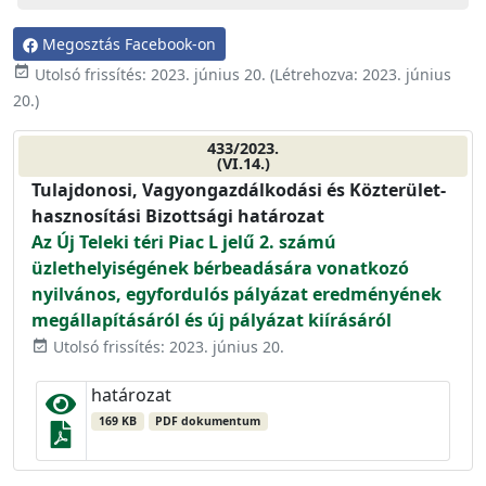
Megosztás Facebook-on
event_available
Utolsó frissítés:
2023. június 20.
(Létrehozva:
2023. június
20.
)
433/2023.
(VI.14.)
Tulajdonosi, Vagyongazdálkodási és Közterület-
hasznosítási Bizottsági határozat
Az Új Teleki téri Piac L jelű 2. számú
üzlethelyiségének bérbeadására vonatkozó
nyilvános, egyfordulós pályázat eredményének
megállapításáról és új pályázat kiírásáról
Utolsó frissítés: 2023. június 20.
event_available
határozat
169 KB
PDF dokumentum