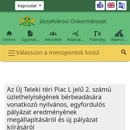
Ugrás a fő tartalomra

Kapcsolat
Józsefvárosi Önkormányzat




Otthon
Ügyintéz…
Részvétel
Átláthat…
Pázmány
Állami k…
Válasszon a menüpontok közül

Az Új Teleki téri Piac L jelű 2. számú
üzlethelyiségének bérbeadására
vonatkozó nyilvános, egyfordulós
pályázat eredményének
megállapításáról és új pályázat
kiírásáról