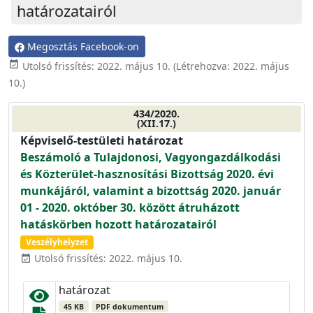
határozatairól
Megosztás Facebook-on
event_available
Utolsó frissítés:
2022. május 10.
(Létrehozva:
2022. május
10.
)
434/2020.
(XII.17.)
Képviselő-testületi határozat
Beszámoló a Tulajdonosi, Vagyongazdálkodási
és Közterület-hasznosítási Bizottság 2020. évi
munkájáról, valamint a bizottság 2020. január
01 - 2020. október 30. között átruházott
hatáskörben hozott határozatairól
Veszélyhelyzet
Utolsó frissítés: 2022. május 10.
event_available
határozat
45 KB
PDF dokumentum