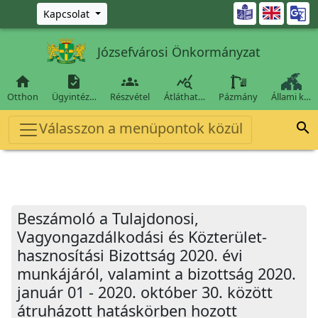
Ugrás a fő tartalomra

Kapcsolat
Józsefvárosi Önkormányzat




Otthon
Ügyintéz…
Részvétel
Átláthat…
Pázmány
Állami k…
Válasszon a menüpontok közül

Beszámoló a Tulajdonosi,
Vagyongazdálkodási és Közterület-
hasznosítási Bizottság 2020. évi
munkájáról, valamint a bizottság 2020.
január 01 - 2020. október 30. között
átruházott hatáskörben hozott