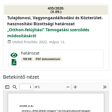
435/2020.
(X.09.)
Tulajdonosi, Vagyongazdálkodási és Közterület-
hasznosítási Bizottsági határozat
„Otthon-felújítási” Támogatási szerződés
módosításáról
Utolsó frissítés: 2022. május 12.
event_available
határozat
189 KB
PDF dokumentum
Betekintő nézet