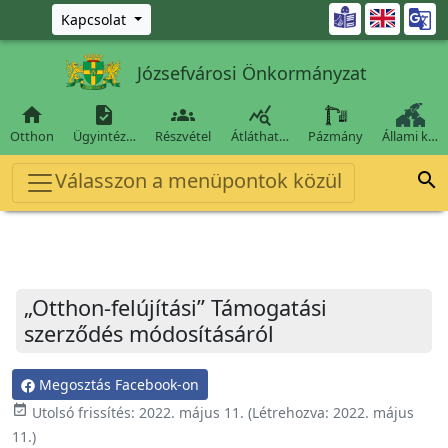
Ugrás a fő tartalomra

Kapcsolat
Józsefvárosi Önkormányzat




Otthon
Ügyintéz…
Részvétel
Átláthat…
Pázmány
Állami k…
Válasszon a menüpontok közül

„Otthon-felújítási” Támogatási
szerződés módosításáról
Megosztás Facebook-on
event_available
Utolsó frissítés:
2022. május 11.
(Létrehozva:
2022. május
11.
)