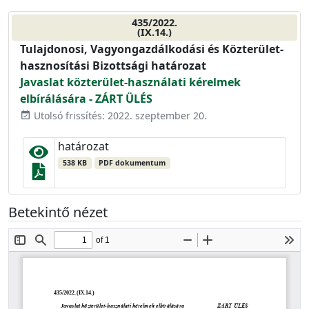
435/2022.
(IX.14.)
Tulajdonosi, Vagyongazdálkodási és Közterület-
hasznosítási Bizottsági határozat
Javaslat közterület-használati kérelmek
elbírálására - ZÁRT ÜLÉS
Utolsó frissítés: 2022. szeptember 20.
event_available
határozat
538 KB
PDF dokumentum
Betekintő nézet