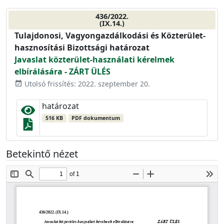
436/2022.
(IX.14.)
Tulajdonosi, Vagyongazdálkodási és Közterület-
hasznosítási Bizottsági határozat
Javaslat közterület-használati kérelmek
elbírálására - ZÁRT ÜLÉS
Utolsó frissítés: 2022. szeptember 20.
event_available
határozat
516 KB
PDF dokumentum
Betekintő nézet