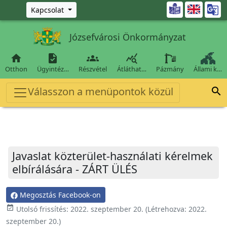
Ugrás a fő tartalomra

Kapcsolat
Józsefvárosi Önkormányzat




Otthon
Ügyintéz…
Részvétel
Átláthat…
Pázmány
Állami k…
Válasszon a menüpontok közül

Javaslat közterület-használati kérelmek
elbírálására - ZÁRT ÜLÉS
Megosztás Facebook-on
event_available
Utolsó frissítés:
2022. szeptember 20.
(Létrehozva:
2022.
szeptember 20.
)