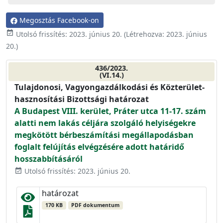
Megosztás Facebook-on
event_available
Utolsó frissítés:
2023. június 20.
(Létrehozva:
2023. június
20.
)
436/2023.
(VI.14.)
Tulajdonosi, Vagyongazdálkodási és Közterület-
hasznosítási Bizottsági határozat
A Budapest VIII. kerület, Práter utca 11-17. szám
alatti nem lakás céljára szolgáló helyiségekre
megkötött bérbeszámítási megállapodásban
foglalt felújítás elvégzésére adott határidő
hosszabbításáról
Utolsó frissítés: 2023. június 20.
event_available
határozat
170 KB
PDF dokumentum