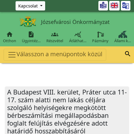
Ugrás a fő tartalomra

Kapcsolat
Józsefvárosi Önkormányzat




Otthon
Ügyintéz…
Részvétel
Átláthat…
Pázmány
Állami k…
Válasszon a menüpontok közül

A Budapest VIII. kerület, Práter utca 11-
17. szám alatti nem lakás céljára
szolgáló helyiségekre megkötött
bérbeszámítási megállapodásban
foglalt felújítás elvégzésére adott
határidő hosszabbításáról