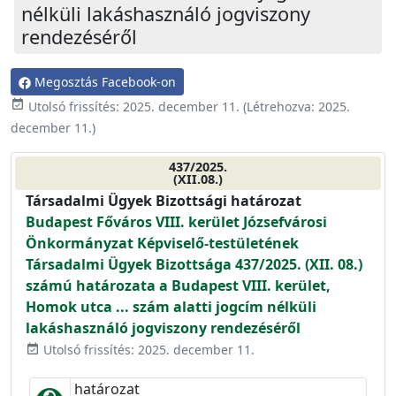
nélküli lakáshasználó jogviszony
rendezéséről
Megosztás Facebook-on
event_available
Utolsó frissítés:
2025. december 11.
(Létrehozva:
2025.
december 11.
)
437/2025.
(XII.08.)
Társadalmi Ügyek Bizottsági határozat
Budapest Főváros VIII. kerület Józsefvárosi
Önkormányzat Képviselő-testületének
Társadalmi Ügyek Bizottsága 437/2025. (XII. 08.)
számú határozata a Budapest VIII. kerület,
Homok utca ... szám alatti jogcím nélküli
lakáshasználó jogviszony rendezéséről
Utolsó frissítés: 2025. december 11.
event_available
határozat