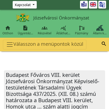
Ugrás a fő tartalomra

Kapcsolat
Józsefvárosi Önkormányzat




Otthon
Ügyintéz…
Részvétel
Átláthat…
Pázmány
Állami k…
Válasszon a menüpontok közül

Budapest Főváros VIII. kerület
Józsefvárosi Önkormányzat Képviselő-
testületének Társadalmi Ügyek
Bizottsága 437/2025. (XII. 08.) számú
határozata a Budapest VIII. kerület,
Homok utca ... szám alatti jogcím