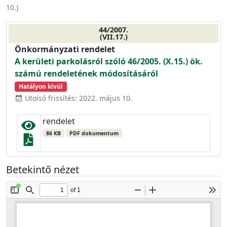
10.
)
44/2007.
(VII.17.)
Önkormányzati rendelet
A kerületi parkolásról szóló 46/2005. (X.15.) ök.
számú rendeletének módosításáról
Hatályon kívül
Utolsó frissítés: 2022. május 10.
event_available
rendelet
86 KB
PDF dokumentum
Betekintő nézet