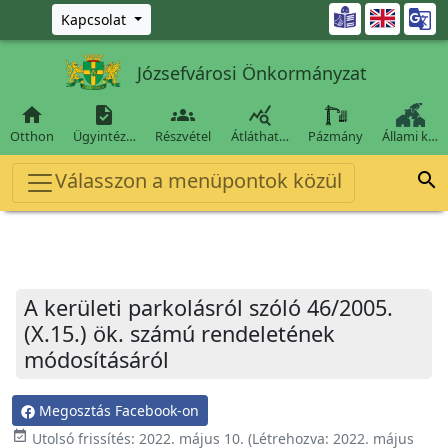
Ugrás a fő tartalomra

Kapcsolat
Józsefvárosi Önkormányzat




Otthon
Ügyintéz…
Részvétel
Átláthat…
Pázmány
Állami k…
Válasszon a menüpontok közül

A kerületi parkolásról szóló 46/2005.
(X.15.) ök. számú rendeletének
módosításáról
Megosztás Facebook-on
event_available
Utolsó frissítés:
2022. május 10.
(Létrehozva:
2022. május