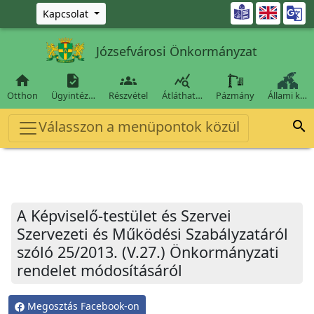
Ugrás a fő tartalomra

Kapcsolat
Józsefvárosi Önkormányzat




Otthon
Ügyintéz…
Részvétel
Átláthat…
Pázmány
Állami k…
Válasszon a menüpontok közül

A Képviselő-testület és Szervei
Szervezeti és Működési Szabályzatáról
szóló 25/2013. (V.27.) Önkormányzati
rendelet módosításáról
Megosztás Facebook-on