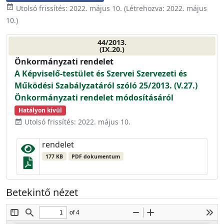
event_available
Utolsó frissítés:
2022. május 10.
(Létrehozva:
2022. május
10.
)
44/2013.
(IX.20.)
Önkormányzati rendelet
A Képviselő-testület és Szervei Szervezeti és
Működési Szabályzatáról szóló 25/2013. (V.27.)
Önkormányzati rendelet módosításáról
Hatályon kívül
Utolsó frissítés: 2022. május 10.
event_available
rendelet
177 KB
PDF dokumentum
Betekintő nézet