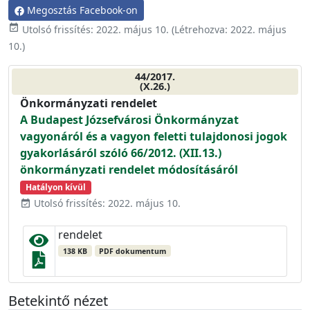
Megosztás Facebook-on
event_available
Utolsó frissítés:
2022. május 10.
(Létrehozva:
2022. május
10.
)
44/2017.
(X.26.)
Önkormányzati rendelet
A Budapest Józsefvárosi Önkormányzat
vagyonáról és a vagyon feletti tulajdonosi jogok
gyakorlásáról szóló 66/2012. (XII.13.)
önkormányzati rendelet módosításáról
Hatályon kívül
Utolsó frissítés: 2022. május 10.
event_available
rendelet
138 KB
PDF dokumentum
Betekintő nézet