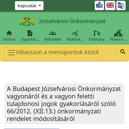
Ugrás a fő tartalomra

Kapcsolat
Józsefvárosi Önkormányzat




Otthon
Ügyintéz…
Részvétel
Átláthat…
Pázmány
Állami k…
Válasszon a menüpontok közül

A Budapest Józsefvárosi Önkormányzat
vagyonáról és a vagyon feletti
tulajdonosi jogok gyakorlásáról szóló
66/2012. (XII.13.) önkormányzati
rendelet módosításáról