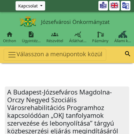
Ugrás a fő tartalomra

Kapcsolat
Józsefvárosi Önkormányzat




Otthon
Ügyintéz…
Részvétel
Átláthat…
Pázmány
Állami k…
Válasszon a menüpontok közül

A Budapest-Józsefváros Magdolna-
Orczy Negyed Szociális
Városrehabilitációs Programhoz
kapcsolódóan „OKJ tanfolyamok
szervezése és lebonyolítása” tárgyú
közbeszerzési eljárás megindításáról