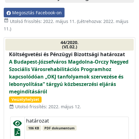
Megosztás Facebook-on
event_available
Utolsó frissítés:
2022. május 11.
(Létrehozva:
2022. május
11.
)
44/2020.
(VI.02.)
Költségvetési és Pénzügyi Bizottsági határozat
A Budapest-Józsefváros Magdolna-Orczy Negyed
Szociális Városrehabilitációs Programhoz
kapcsolódóan „OKJ tanfolyamok szervezése és
lebonyolítása” tárgyú közbeszerzési eljárás
megindításáról
Veszélyhelyzet
Utolsó frissítés: 2022. május 12.
event_available
határozat
106 KB
PDF dokumentum