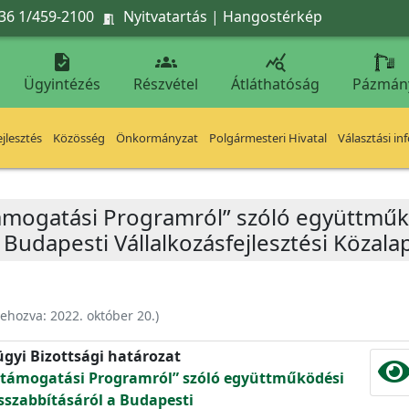
36 1/459-2100
Nyitvatartás
|
Hangostérkép




Ügyintézés
Részvétel
Átláthatóság
Pázmán
jlesztés
Közösség
Önkormányzat
Polgármesteri Hivatal
Választási in
támogatási Programról” szóló együttmű
Budapesti Vállalkozásfejlesztési Közala
rehozva:
2022. október 20.
)
ügyi Bizottsági határozat
ttámogatási Programról” szóló együttműködési
zabbításáról a Budapesti