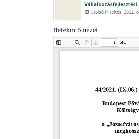
Vállalkozásfejlesztés
Utolsó frissítés: 2022. 
event_available
Betekintő nézet