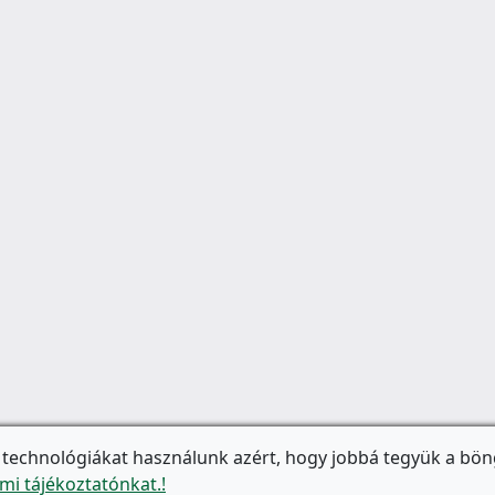
 technológiákat használunk azért, hogy jobbá tegyük a bön
mi tájékoztatónkat.!