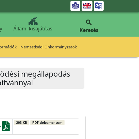


y
Állami kisajátítás
Keresés
formációk
Nemzetiségi Önkormányzatok
ködési megállapodás
pítvánnyal
203 KB
PDF dokumentum