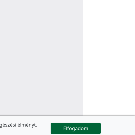
gészési élményt.
Elfogadom

Az oldal folytatódik