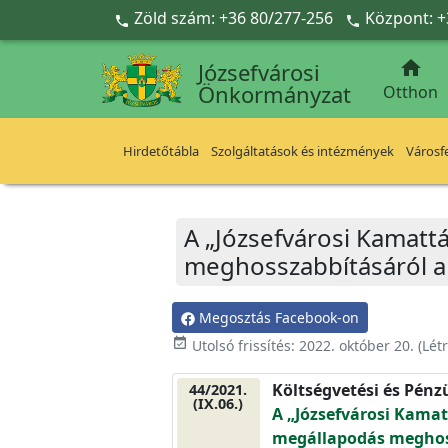
Ugrás a fő tartalomra
Zöld szám: +36 80/277-256
Központ: +



Józsefvárosi
Önkormányzat
Otthon
Hirdetőtábla
Szolgáltatások és intézmények
Városfe
A „Józsefvárosi Kamat
meghosszabbításáról a 
Megosztás Facebook-on
event_available
Utolsó frissítés:
2022. október 20.
(Lét
Költségvetési és Pénz
44/2021.
(IX.06.)
A „Józsefvárosi Kama
megállapodás meghoss