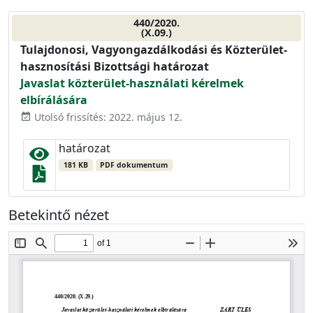
440/2020.
(X.09.)
Tulajdonosi, Vagyongazdálkodási és Közterület-
hasznosítási Bizottsági határozat
Javaslat közterület-használati kérelmek
elbírálására
Utolsó frissítés: 2022. május 12.
event_available
határozat
181 KB
PDF dokumentum
Betekintő nézet