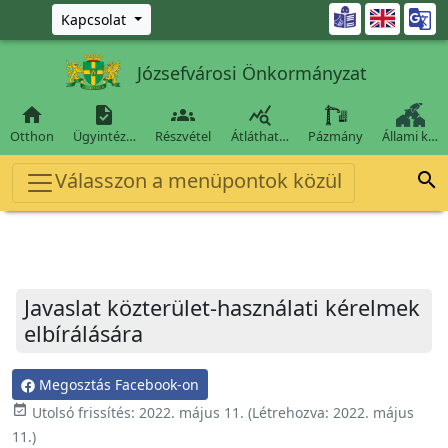
Ugrás a fő tartalomra

Kapcsolat
Józsefvárosi Önkormányzat




Otthon
Ügyintéz…
Részvétel
Átláthat…
Pázmány
Állami k…
Válasszon a menüpontok közül

Javaslat közterület-használati kérelmek
elbírálására
Megosztás Facebook-on
event_available
Utolsó frissítés:
2022. május 11.
(Létrehozva:
2022. május
11.
)