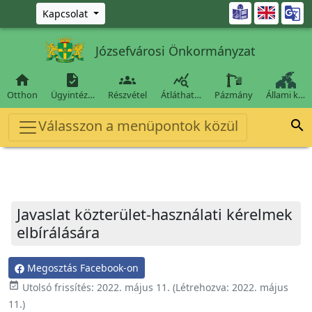
Ugrás a fő tartalomra

Kapcsolat
Józsefvárosi Önkormányzat




Otthon
Ügyintéz…
Részvétel
Átláthat…
Pázmány
Állami k…
Válasszon a menüpontok közül

Javaslat közterület-használati kérelmek
elbírálására
Megosztás Facebook-on
event_available
Utolsó frissítés:
2022. május 11.
(Létrehozva:
2022. május
11.
)