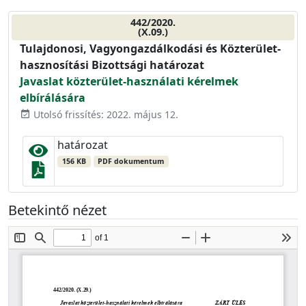
442/2020.
(X.09.)
Tulajdonosi, Vagyongazdálkodási és Közterület-
hasznosítási Bizottsági határozat
Javaslat közterület-használati kérelmek
elbírálására
Utolsó frissítés: 2022. május 12.
event_available
határozat
156 KB
PDF dokumentum
Betekintő nézet