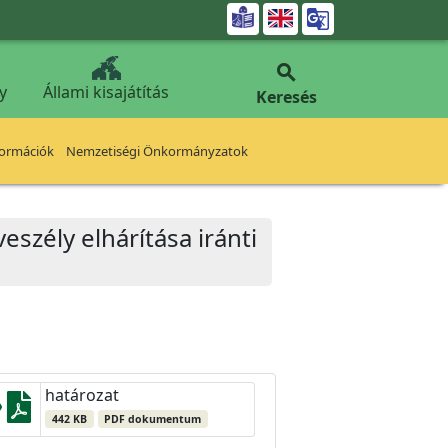


y
Állami kisajátítás
Keresés
formációk
Nemzetiségi Önkormányzatok
veszély elhárítása iránti
határozat
442 KB
PDF dokumentum