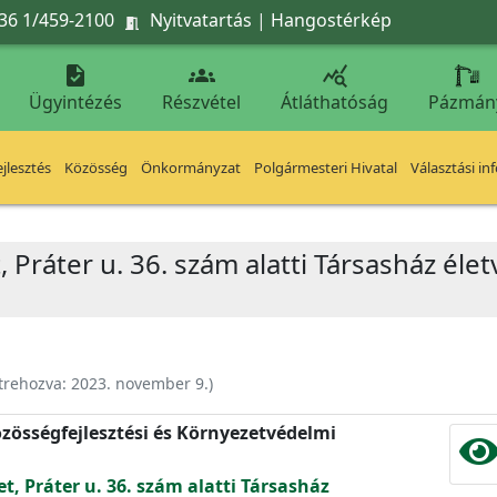
36 1/459-2100
Nyitvatartás
|
Hangostérkép




Ügyintézés
Részvétel
Átláthatóság
Pázmán
jlesztés
Közösség
Önkormányzat
Polgármesteri Hivatal
Választási in
, Práter u. 36. szám alatti Társasház élet
trehozva:
2023. november 9.
)
zösségfejlesztési és Környezetvédelmi
et, Práter u. 36. szám alatti Társasház