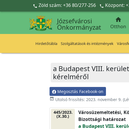
Ugrás a fő tartalomra
Zöld szám: +36 80/277-256
Központ: +



Józsefvárosi
Önkormányzat
Otthon
Hirdetőtábla
Szolgáltatások és intézmények
Városfe
a Budapest VIII. kerület
kérelméről
Megosztás Facebook-on
event_available
Utolsó frissítés:
2023. november 9.
(Lé
Városüzemeltetési, Kö
445/2023.
(X.30.)
Bizottsági határozat
a Budapest VIII. kerül