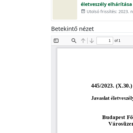
életveszély elhárítása
Utolsó frissítés: 2023.
event_available
Betekintő nézet