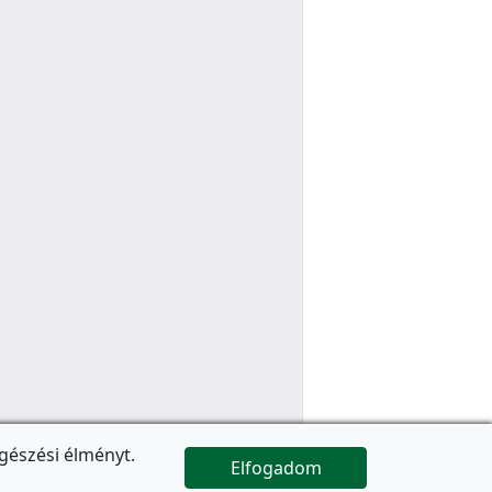
gészési élményt.
Elfogadom

Az oldal folytatódik