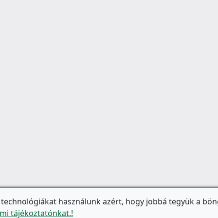
 technológiákat használunk azért, hogy jobbá tegyük a bön
mi tájékoztatónkat.!