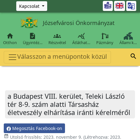
Ugrás a fő tartalomra

Kapcsolat
Józsefvárosi Önkormányzat




Otthon
Ügyintéz…
Részvétel
Átláthat…
Pázmány
Állami k…
Válasszon a menüpontok közül

a Budapest VIII. kerület, Teleki László
tér 8-9. szám alatti Társasház
életveszély elhárítása iránti kérelméről
Megosztás Facebook-on
event_available
Utolsó frissítés:
2023. november 9.
(Létrehozva:
2023.