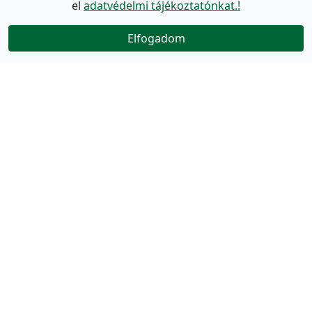
el
adatvédelmi tájékoztatónkat.!
Elfogadom
