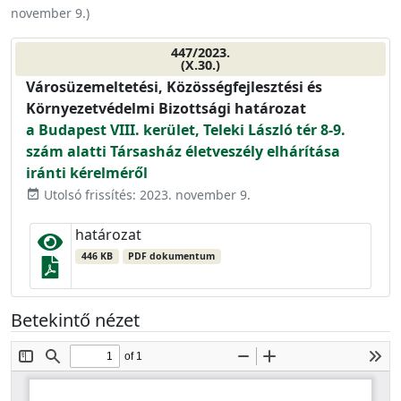
november 9.
)
447/2023.
(X.30.)
Városüzemeltetési, Közösségfejlesztési és
Környezetvédelmi Bizottsági határozat
a Budapest VIII. kerület, Teleki László tér 8-9.
szám alatti Társasház életveszély elhárítása
iránti kérelméről
Utolsó frissítés: 2023. november 9.
event_available
határozat
446 KB
PDF dokumentum
Betekintő nézet