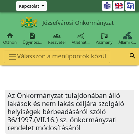
Ugrás a fő tartalomra

Kapcsolat
Józsefvárosi Önkormányzat




Otthon
Ügyintéz…
Részvétel
Átláthat…
Pázmány
Állami k…
Válasszon a menüpontok közül

Az Önkormányzat tulajdonában álló
lakások és nem lakás céljára szolgáló
helyiségek bérbeadásáról szóló
36/1997.(VII.16.) sz. önkormányzati
rendelet módosításáról