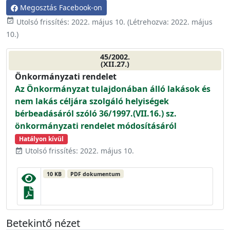
Megosztás Facebook-on
event_available
Utolsó frissítés:
2022. május 10.
(Létrehozva:
2022. május
10.
)
45/2002.
(XII.27.)
Önkormányzati rendelet
Az Önkormányzat tulajdonában álló lakások és
nem lakás céljára szolgáló helyiségek
bérbeadásáról szóló 36/1997.(VII.16.) sz.
önkormányzati rendelet módosításáról
Hatályon kívül
Utolsó frissítés: 2022. május 10.
event_available
10 KB
PDF dokumentum
Betekintő nézet