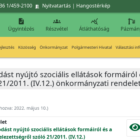
36 1/459-2100
Nyitvatartás
|
Hangostérkép




Ügyintézés
Részvétel
Átláthatóság
Pázmán
jlesztés
Közösség
Önkormányzat
Polgármesteri Hivatal
Választási in
 nyújtó szociális ellátások formáiról és 
 21/2011. (IV.12.) önkormányzati rendele
ehozva:
2022. május 10.
)
let
ást nyújtó szociális ellátások formáiról és a
telezettségről szóló 21/2011. (IV.12.)