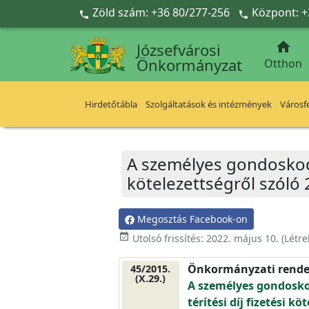
Ugrás a fő tartalomra
Zöld szám: +36 80/277-256
Központ: +



Józsefvárosi
Önkormányzat
Otthon
Hirdetőtábla
Szolgáltatások és intézmények
Városfe
A személyes gondoskodást
kötelezettségről szóló
Megosztás Facebook-on
event_available
Utolsó frissítés:
2022. május 10.
(Létr
Önkormányzati rende
45/2015.
(X.29.)
A személyes gondoskod
térítési díj fizetési kö