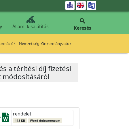


y
Állami kisajátítás
Keresés
formációk
Nemzetiségi Önkormányzatok
a térítési díj fizetési
t módosításáról
rendelet
118 KB
Word dokumentum