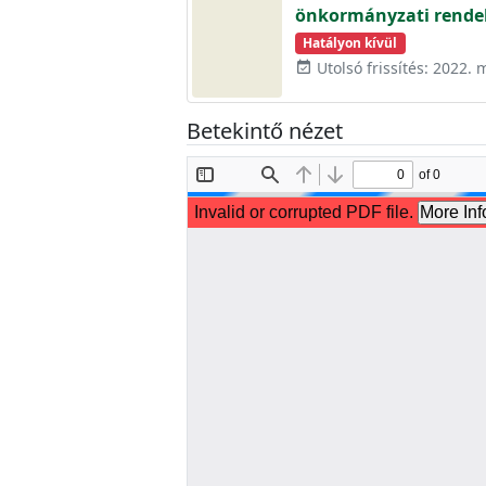
önkormányzati rendel
Hatályon kívül
Utolsó frissítés: 2022. 
event_available
Betekintő nézet