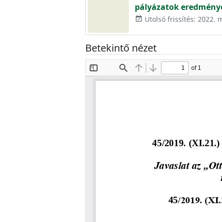
pályázatok eredmény
Utolsó frissítés: 2022. 
event_available
Betekintő nézet