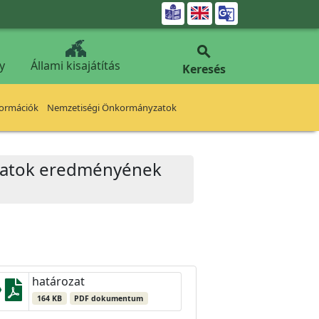


y
Állami kisajátítás
Keresés
formációk
Nemzetiségi Önkormányzatok
yázatok eredményének
határozat
164 KB
PDF dokumentum