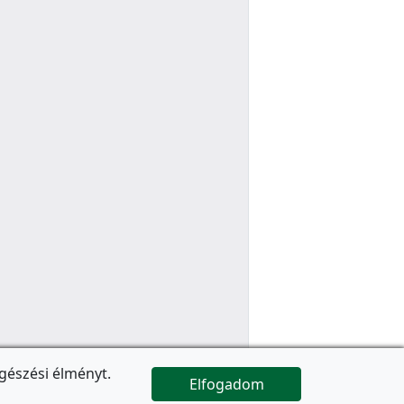
gészési élményt.
Elfogadom

Az oldal folytatódik