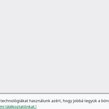
 technológiákat használunk azért, hogy jobbá tegyük a bön
mi tájékoztatónkat.!