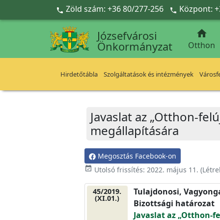
Ugrás a fő tartalomra
Zöld szám: +36 80/277-256
Központ: +



Józsefvárosi
Önkormányzat
Otthon
Hirdetőtábla
Szolgáltatások és intézmények
Városfe
Javaslat az „Otthon-fel
megállapítására
Megosztás Facebook-on
event_available
Utolsó frissítés:
2022. május 11.
(Létr
Tulajdonosi, Vagyonga
45/2019.
(XI.01.)
Bizottsági határozat
Javaslat az „Otthon-fe