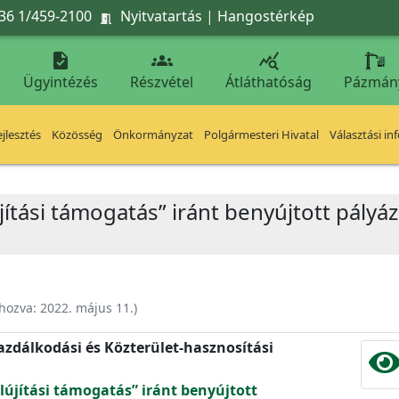
36 1/459-2100
Nyitvatartás
|
Hangostérkép




Ügyintézés
Részvétel
Átláthatóság
Pázmán
jlesztés
Közösség
Önkormányzat
Polgármesteri Hivatal
Választási in
újítási támogatás” iránt benyújtott pál
ehozva:
2022. május 11.
)
zdálkodási és Közterület-hasznosítási
lújítási támogatás” iránt benyújtott