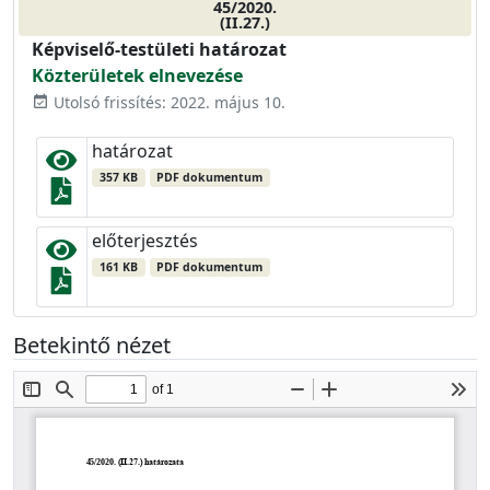
45/2020.
(II.27.)
Képviselő-testületi határozat
Közterületek elnevezése
Utolsó frissítés: 2022. május 10.
event_available
határozat
357 KB
PDF dokumentum
előterjesztés
161 KB
PDF dokumentum
Betekintő nézet