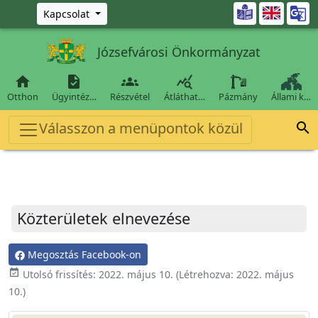
Ugrás a fő tartalomra

Kapcsolat
Józsefvárosi Önkormányzat




Otthon
Ügyintéz…
Részvétel
Átláthat…
Pázmány
Állami k…
Válasszon a menüpontok közül

Közterületek elnevezése
Megosztás Facebook-on
event_available
Utolsó frissítés:
2022. május 10.
(Létrehozva:
2022. május
10.
)